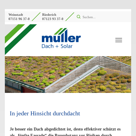
Weinstadt
Riederich
07151 96 37-0
07123 93 37-0
In jeder Hinsicht durchdacht
Je besser ein Dach abgedichtet ist, desto effektiver schützt es
als „fünfte Fassade“ die Bausubstanz vor Risiken durch